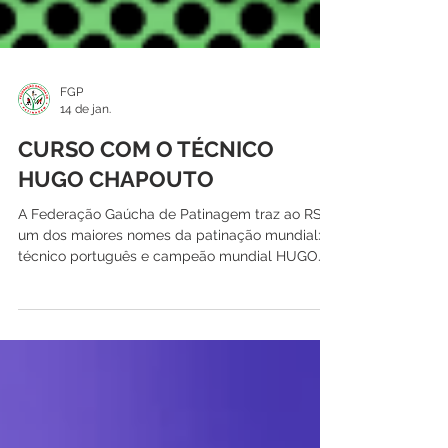
FGP
14 de jan.
CURSO COM O TÉCNICO
HUGO CHAPOUTO
A Federação Gaúcha de Patinagem traz ao RS
um dos maiores nomes da patinação mundial: o
técnico português e campeão mundial HUGO
CHAPOUTO, para um curso exclusivo de Dança!
Reafirmando nosso compromisso com a
excelência técnica, convidamos atletas,
técnicos, coreógrafos e árbitros para uma
oportunidade especial de qualificação e