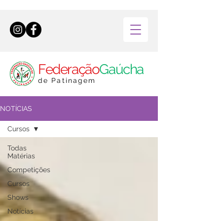
Federação
Gaúcha
de Patinagem
NOTÍCIAS
Cursos
Todas
Matérias
Competições
Cursos
Shows
Notícias