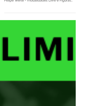
treinadores da seleção brasileira Kadu Paiva e
Felipe Werle - modalidades Livre e Figuras
Obrigatória. DATAS E LOCAIS: 01 e 02/04 –
Porto Alegre 03 e 04/04 – Santa Cruz do Sul* (*)
Em Santa Cruz do Sul, o curso será realizado na
quadra oficial do Troféu Brasil 2026, que
acontecerá em julho – uma oportunidade única
de treinar no local da competição! OPÇÕES DE
PARTICIPAÇÃO: Opção 1 – Porto Alegre - Ginásio
da EPAK Figuras + Livre: R$ 660,