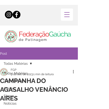
Federação
Gaúcha
de Patinagem
Post
Todas Matérias
FGP
Todas Matérias
5 de set. de 2023
1 min de leitura
CAMPANHA DO
Competições
AGASALHO VENÂNCIO
Cursos
Shows
AIRES
Notícias