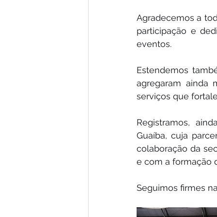
Agradecemos a todos
participação e ded
eventos.
Estendemos também
agregaram ainda m
serviços que fortal
Registramos, aind
Guaíba, cuja parce
colaboração da sec
e com a formação d
Seguimos firmes na 