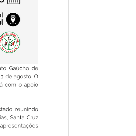
ato Gaúcho de 
03 de agosto. O 
á com o apoio 
ado, reunindo 
as, Santa Cruz 
 apresentações 