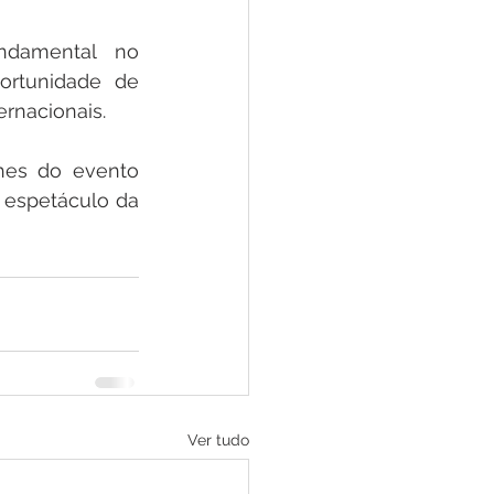
damental no 
rtunidade de 
ernacionais.
hes do evento 
espetáculo da 
Ver tudo