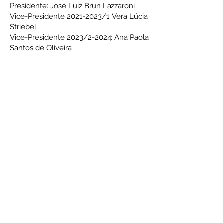
Presidente: José Luiz Brun Lazzaroni
Vice-Presidente 2021-2023/1: Vera Lúcia
Striebel
Vice-Presidente 2023/2-2024: Ana Paola
Santos de Oliveira
Gestão
2017-2020
Presidente: Léo Patrício Rocha
Bengochêa
Vice-Presidente: Angelina Valeska de
Carvalho Fasolo
Gestão
2013-2016
Presidente: Léo Patrício Rocha
Bengochêa
Vice-Presidente: Angelina Valeska de
Carvalho Fasolo
Gestão
2009-2012
Presidente: Laura Dias Pantoja
Vice-Presidente: Possidônio de Araujo