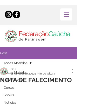
Federação
Gaúcha
de Patinagem
Post
Todas Matérias
FGP
Todas Matérias
18 de dez. de 2022
1 min de leitura
NOTA DE FALECIMENTO
Competições
Cursos
Shows
Notícias