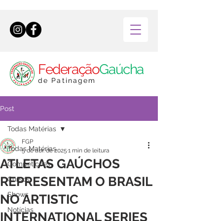
Federação
Gaúcha
de Patinagem
Post
Todas Matérias
FGP
Todas Matérias
5 de abr. de 2025
1 min de leitura
ATLETAS GAÚCHOS
Competições
REPRESENTAM O BRASIL
Cursos
Shows
NO ARTISTIC
Notícias
INTERNATIONAL SERIES